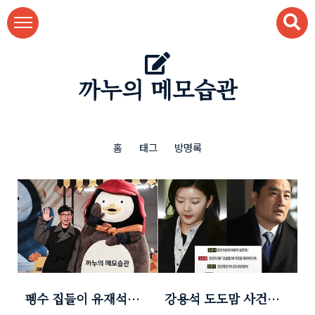
본문 바로가기
까누의 메모습관
홈
태그
방명록
펭수 집들이 유재석초
강용석 도도맘 사건정
대 '펭숙소' 붕어빵먹방
리! (카톡내용 공개한