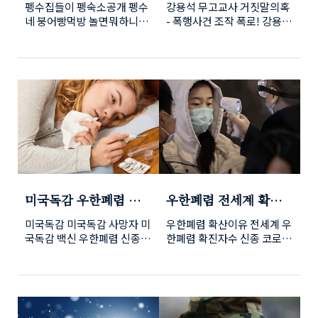
펭수집들이 펭숙소공개 펭수
강용석 무고교사 거짓말의혹
ㅋㅋㅋ
디스패치)
네 붕어빵먹방 놀면뭐하니x
- 폭행사건 조작 폭로! 강용석
자이언트펭TV 놀면뭐하니에
이 도도맘 김미나의 술자리
출연했던 펭수가 유재석과 김
폭행사건을 강간치상으로 과
태호PD를 펭숙소에 초대했
장해 고소했다고 디스패치가
습니다. 유산슬(유재석)은
보도를 했습니다. 이번 대화
MBC연예대상에서 펭수를 처
록에는 강용석의 코치로 김씨
음 만났는데요. 펭수의 부탁
가 가해자의 신변을 언론사에
으로 펭수가 진행하는 '자이
노출하는등의 시도도 있었다
언트 펭TV'에 출연하겠다고
고 전했습니다. 이사건은
약속했습니다. 현재 잠식 휴
2015년 도도맘 김미나가 지
식기에 접어든 유산슬을 대신
인이었던 한 남성과 식사도중
해 펭수를 만나러 EBS로 향
말싸움이 일어났고, 이과정에
했습니다. 펭수는 유재석의
서 남성이 화를참지못해 자신
미국독감 우한폐렴 신
우한폐렴 전세계 확산
안전을 위해 자상하게 '펭-러
을 폭행하고 신체접족까지 했
종코로나 보다 치명적!!
되는 진짜 이유 밝혀졌
뷰 손들고 길건너!'라는 메세
다고 증언했던 사건입니다.
미국독감 미국독감 사망자 미
우한폐렴 확산이유 전세계 우
(종합비교)
다!! (증상 및 백신치
지를 남기며 '펭수네붕어
경찰이 고소장을 접수하고 당
국독감 백신 우한폐렴 신종코
한폐렴 확진자수 신종 코로나
료!!)
빵'으로 인도했습니다. 유재
사자들을 소환 조사하는 과정
로나 바이러스 감염에 대한
아이러스 예방법 우한폐렴 신
석(49세) : 내가 나이가 지금
에서 김미나는 '남성에 대해
국내 불안감은 이제 전세계에
종코로나바이러스 증상 우한
몇인데 ㅎㅎㅎ (하면서 손들
철저한 수사와 처벌을 요
공포를 주고 있는 가운데 미
폐렴이 중국을 시작으로 전세
고 건너는 유재석) 드디어
구'했으며 남성은 '폭행은 인
국에서는 미국독감이 유행해
계로 빠르게 번져나가고 있습
EBS에 도착한 유재석 유재석
정하지만 강제추행은 없었
사망자가 속출하고 있습니다.
니다. 미국의 보건당국도 2번