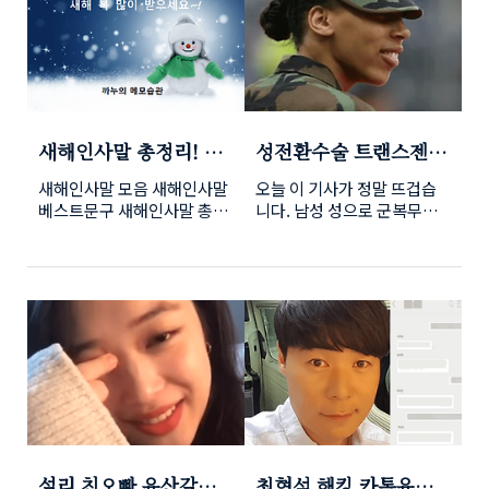
: 펭~하~ 펭수 : 어? 유재석 선
다'고 진술 했다고 합니다. 이
미국독감은 꽤 오래전부터 유
째 우한폐렴 확진자가 나왔다
배님이세요? 전 유산슬 불렀
에 경찰조사결과 강제추행에
행했던 독감으로 알려져 있지
고 밝혔는데요. 이번에 미국
는데?? 유재석 : 유산슬씨는
대한 혐의는 인정되지 않는다
만 10년만인 이번 미국독감이
에서 발생한 확진자는 아시아
잠시 좀 쉬고있는 중..
고 불기소 처분을 내렸으며,
최악의 독감으로 어린이를 포
권 이외의 나라에서 첫번째
특수폭행 ..
함총 8200명 이상의 사망자
우한폐렴 확진자로 확인됐습
가 발생한 것으로 전해졌습니
니다. 프랑스 보건당국도 우
다. 작년부터 시작된 미국독
한폐렴 확진판정을 받은 2명
새해인사말 총정리! 톡
성전환수술 트랜스젠더
감은 현재까지도 지속적으로
의 확자가 발생했다고 밝혔으
톡튀는 문자 카톡 Best
변희수하사 기자회견
유행하고 있고 CDC(질병통
며 유럽에서도 첫 확진자입니
새해인사말 모음 새해인사말
오늘 이 기사가 정말 뜨겁습
문구!!!
입장 밝혀!!
제예방센터)는 앞으로 몇주간
다. ● 우한폐렴 신종코로나
베스트문구 새해인사말 총정
니다. 남성 성으로 군복무중
더 유행할 것으로 예상하고
바이러스 확산이유 이처럼 전
리! 어김없이 설날이 찾아왔
성전환수술을 받고 여성이되
있다고 전했습니다. 미국독감
세계로 확산되는 진짜이유는
습니다. 1월1일에도 많은 새
어 계속해서 복무를 하겠다고
의 경우 합병증으로 인한 입
'보균기간이 길어서 증상이
해 인사를 하지만 음력 1월1
기자회견을 통해 심경을 밝힌
원환자만 14만명에 달합니
늦게 나타나기 때문'이라는
일인 설날에 가장많은 새해
군인이 화제입니다. 군부대는
다. 독감은 일반 심한 감기수
조사결과가 나왔는데요. 중국
인사를 나누기도 합니다. 친
성전환수술 사실에 강제전역
준이 아니라 감기를 일으키는
우한발 코로나바이러스에 감
한사이 새해인사말 몇가지가
을 시켰다고 합니다. 이에 전
원인인 인플루엔자 바이러스
염된 환자들중 일부에서 증상
말의 어감때문에 기분나쁘게
역결정은 불합리하다고 판단
일때만 독감이라고 하는데요.
이 전혀없는 상태여서 검역에
보실분들 계실지도 모르겠지
되어 법적인 공방도 예고하고
38~39도 이상 고영과 두..
어려움을 겪고 있다고 합니
만.. 그냥 재미로 봐주셨으면
있습니다. 변희수하사는 전역
다. 때문에 공항..
좋겠습니다. 실제 친한 사이
심사위에 참석하여 계속해서
끼리 많이 쓰이는 인사말이니
복무를 하겠다고 강하게 호소
즐겨주세요~^^ ● 새해인사
하였으나 심사위원들의 '심신
설리 친오빠 유산갈등
최현석 해킹 카톡유출