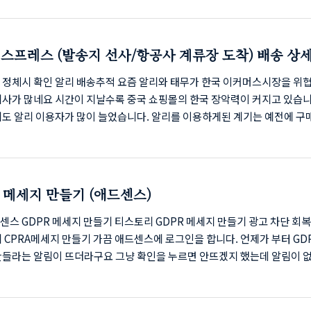
Good Lock) 활용법을 직접 경험하며 정리했습니다.현재 버전은 소프트웨
droid 16, One UI 8.0 입니다. 📌 목차 Z 플립5/6/7 커버화면, 기본 기능
 Lock) 설치 및 준비 단계 (가장 중요한 첫걸음)MultiStar로 ‘런처 위젯’
스프레스 (발송지 선사/항공사 계류장 도착) 배송 상세
 위젯 추가 방법💰 커버 화면 활용도를 2..
법
 정체시 확인 알리 배송추적 요즘 알리와 태무가 한국 이커머스시장을 위
기사가 많네요 시간이 지날수록 중국 쇼핑몰의 한국 장악력이 커지고 있습니
에도 알리 이용자가 많이 늘었습니다. 알리를 이용하게된 계기는 예전에 구
제품들이 알리에서는 절반 가까이 낮은 가격에 팔리는걸 확인후 이용하게 
년이용하다 보니 장단점이 분명 했습니다. 자세한건 나중에 다루기로 하고 
를 들자면.. 무료배송이다 보니 간혹 자세하게 배송추적이 안되고 한곳에서
 있는 정체구간이 생긴다는 점인데요 한번 블로그에 다룬적이 있지만 다른
R 메세지 만들기 (애드센스)
확실히 다뤄 보겠습니다. 알리 배송추적 ( 발송지 선사/항공사 계류장 도착)
내역에서 배송중을 누르면 ..
스 GDPR 메세지 만들기 티스토리 GDPR 메세지 만들기 광고 차단 회복
 CPRA메세지 만들기 가끔 애드센스에 로그인을 합니다. 언제가 부터 GDP
만들라는 알림이 뜨더라구요 그냥 확인을 누르면 안뜨겠지 했는데 알림이 
 GDPR 메세지를 만들어 봤습니다. 가장 쉽고 간단하게 만들기를 해볼께
메세지 만들기 (광고차단회복, CPRA메세지도 동일방법) 먼저 애드센스에
 좌즉 메뉴에서 '개인 정보 보호 및 메세지'를 선택합니다. - 우측의 GDPR