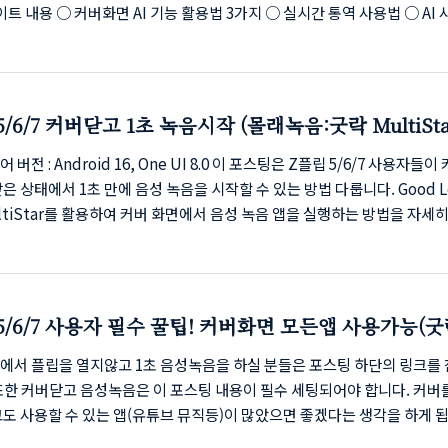
데이트 내용 ○ 커버화면 AI 기능 활용법 3가지 ○ 실시간 통역 사용법 ○ AI
 어시스트 ○ 배터리 최적화 설정 ○ 자주 묻는 질문 1. 갤럭시 Z플립 One 
데이트 달라진 점Z플립 사용자라면 One UI 8.0 업데이트 후 체감되는 변화가
주요 업데이트 내용기존 버전:커버 화면에서 메시지 확인만 가능답장하려면 
한적인 위젯 기능One UI 8.0 (갤럭시 AI 적용):커버 화면에서 음성 답장 
/6/7 커버닫고 1초 녹음시작 (몰래녹음:굿락 MultiSta
프로 맞춤 정보 제공폰 접은..
이드)
버전 : Android 16, One UI 8.0 이 포스팅은 Z플립 5/6/7 사용자들이
은 상태에서 1초 만에 음성 녹음을 시작할 수 있는 방법 다룹니다. Good L
ltiStar를 활용하여 커버 화면에서 음성 녹음 앱을 실행하는 방법을 자세
젯 순서 최적화로 빠른 실행을 구현하는 방법도 안내합니다. 또한, 비밀 녹
하기 위한 필수 아이템과 녹음 시 주의사항 및 법적 고지도 함께 다루겠습
립5/Z플립7 사용자 필독! 측면 버튼 꾹! 눌러 1초 만에 비밀 녹음하는 치트키
가이드) 📌 목차 (H2 태그 활용 - 체류 시간 극대화 전략)녹음이 '결정적 증거
5/6/7 사용자 필수 꿀팁! 커버화면 모든앱 사용가능(굿
 왜 측면 버튼 길게 누르기가 ..
에서 플립을 열지않고 1초 음성녹음을 하실 분들은 포스팅 하단의 링크를
또한 커버닫고 음성녹음은 이 포스팅 내용이 필수 세팅되어야 합니다. 커버
도 사용할 수 있는 앱(유튜브 뮤직등)이 많았으면 좋겠다는 생각을 하게 
버를 덮은 상태에서도 앱을 자유롭게! Z 플립 5/6/7 사용자라면 반드시 