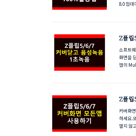
8.0 업
집 그리기
8.0 업
예요. 
쳐야 함제
Z플립5
나우 브리
벽 가
소프트웨어 
화면을 닫
앱의 Mu
하며, 위
안전하게 
🔥 Z플
+ 완벽 
Z플립
는 시대:
갓락!)
커버화면
하세요.
열지 않고
그래서 커