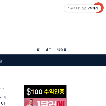
까누의 메모습관
구독하기
홈
태그
방명록
함
 최
 커버
 UI