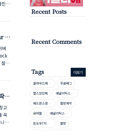
 사진편
Recent Posts
UI
 클 거
폰 펼
가능AI
r 완
Recent Comments
 커버
ock
히 설명
음을 더
Tags
더보기
니다.
클라우드웨이즈호스팅
무료배그
 (루틴
'가 되
헬스장민폐
애널리틱스자격증
락!
애드센스광고단가높이기
짤방제작
 참고
유머짤
애널리틱스자격증시험문제
를 꼭
됩니다.
윈도우7지원종료
짤방
알아야