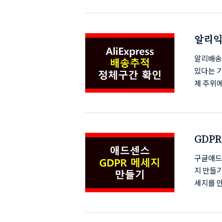
할 굿락(
전 : An
락(Good
알리익
커버 화면
인방
알리배송
있다는 
제 주위
똑같은 
데요 몇
에서 예
머무르고
GDP
으로 더 
구간 주문
구글애드센
지 만들기
세지를 
지 않길래
GDPR 
해 줍니다