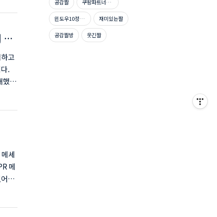
공감짤
쿠팡파트너스신청방법
어 버
과 한계굿
윈도우10정품인증
재미있는짤
 활성화
공감짤방
웃긴짤
 확
협하고
다.
매했던
되었는
단점중
 계속
 방법
 정체
 메세
R 메
없어지
요
 로그인
 메세