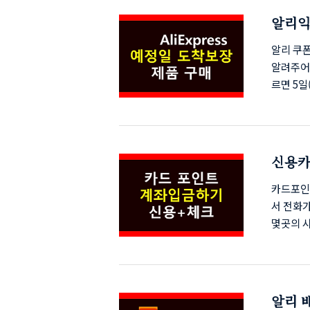
지를 선택
알리익
면 화면 
은 ..
알리 쿠
알려주어
르면 5일
보장은 
급해주는
이라고 
원하는 
신용카
같이 쿠폰
구매했던 
카드포인
서 전화
몇곳의 
마 전화
구요 카
게 조회
가 열리
알리 
회원으로