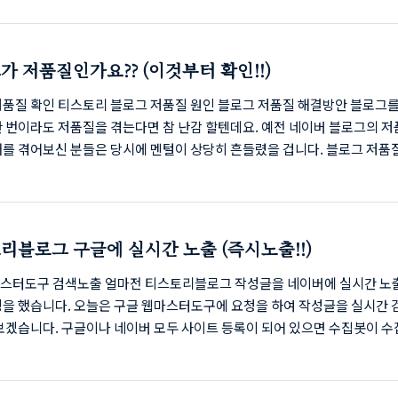
입니다. 방문자의 방문시간 및 머문시간, 이탈률등 그밖에 많은 상세정보를
로그를 운영하는데 큰 도움을 받을수 있습니다. 구글애널리틱스 가입 및 적
 후 진행하시면 됩니다. 블로그의 관리자설정에서 [플러그인] - [구글 
가 저품질인가요?? (이것부터 확인!!)
선택합니다. 아직 '추적ID'가 없기때문에 '설정하러 가기'를 눌러 줍니다. 
어서..
저품질 확인 티스토리 블로그 저품질 원인 블로그 저품질 해결방안 블로그를
한 번이라도 저품질을 겪는다면 참 난감 할텐데요. 예전 네이버 블로그의 
태를 겪어보신 분들은 당시에 멘털이 상당히 흔들렸을 겁니다. 블로그 저품
로그 저품질이란, 작성한 포스팅이 검색 결과에서 첫 페이지에 노출될 수준
3페이지 이후로 밀려 노출되는 현상을 말하는데요. 방문자 유입이 많은 블
 되면 방문자가 급락하게 됩니다. 만약 유입이 잘되다가 어느 순간 특정 
입이 없다면 해당 검색엔진의 저품질을 의심해 볼 수 있습니다. 저품질은 
리블로그 구글에 실시간 노출 (즉시노출!!)
접적 영향이 있어서 매우 중요합니다. 블로그 저품질 확인 네이버, 구글은
법으로 검색엔진에 '포스..
스터도구 검색노출 얼마전 티스토리블로그 작성글을 네이버에 실시간 노
팅을 했습니다. 오늘은 구글 웹마스터도구에 요청을 하여 작성글을 실시간 
 보겠습니다. 구글이나 네이버 모두 사이트 등록이 되어 있으면 수집봇이 
 때에 따라 시간이 좀 걸립니다. 이슈나 뉴스, 그외에라도 포스팅 하시는 
보다 먼저 발행을 하여 노출을 시켜야 될 것입니다. 어떠한 이슈에 대해 내
 노출될 수 있도록 빠르게 등록 하는 것 이라고 보면 되겠네요. 구글에 실시