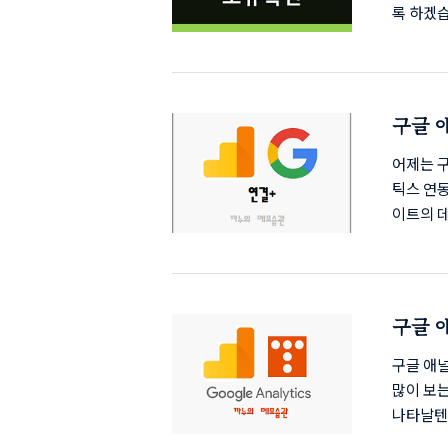
록 하겠
이트임을 
현황 및
확인하기 
일전 설정
록 방법
요 네이
어제는 
틱스 연
이트의 
않습니다
애널리틱
좌측메뉴에서
Conso
Conso
구글 애
많이 보는
나타날텐
겁니다. 