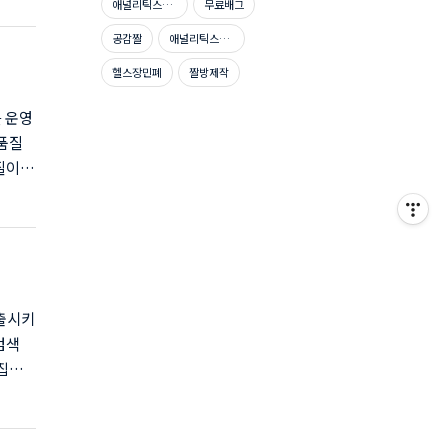
애널리틱스자격증시험문제
무료배그
 제공
용방법
공감짤
애널리틱스자격증
애널리
헬스장민폐
짤방제작
가입이
 운영
저품질
질이
임에도
로그라
사이트
방문자
 간단
출시키
검색
수집은
분들이
 작성
간 검