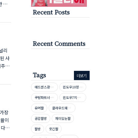
한 사
Recent Posts
, 노출
되는지
 30
(재등
릭하세
Recent Comments
널리
된 사
여주지
니다.
Tags
더보기
 클릭
애드센스광고단가높이기
윈도우10정품인증
rch
h
쿠팡파트너스신청방법
윈도우7지원종료
..
유머짤
클라우드웨이즈호스팅
 가장
공감짤방
재미있는짤
효율이
 다를
짤방
웃긴짤
웹분석