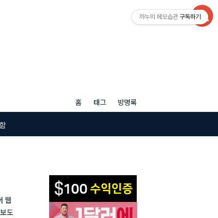
까누의 메모습관
구독하기
홈
태그
방명록
함
 웹
 보도