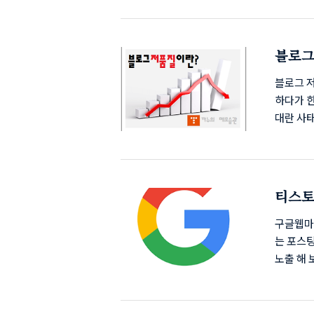
서비스 
하여 블
구글로그인
블로그
틱스]를 
안되어있
블로그 
하다가 
대란 사
란? 블
순위가 
도 이렇게
에서 유
티스토
유입에 직
한 확인방
구글웹마
는 포스
노출 해
해 가지만
라면 누구
글이 먼저