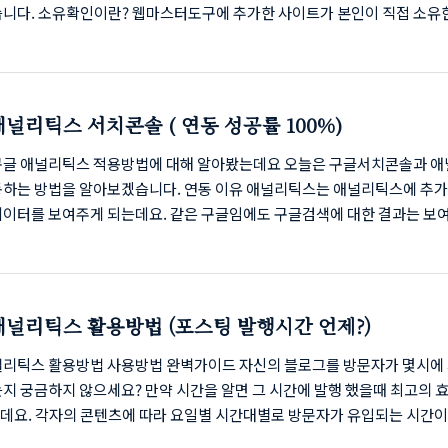
습니다. 소유확인이란? 웹마스터도구에 추가한 사이트가 본인이 직접 소유
증명하는 과정 사이트 등록 후 소유확인을 완료하면, 웹페이지 수집, RSS
 페이지 최적화 여부등 다양한 정보를 함께 확인 사이트가 정상적으로 운영
위해서 1년 마다 소유 확인 웹마스터도구 페이지 메뉴를 통해 소유확인 만료
된 이메일로 알림메일 발송 출처 : 네이버 고객센터 사이트 소유확인 만료 
구글 애널리틱스 서치콘솔 ( 연동 성공률 100%)
) 네이버 웹마스터도구(서치 어드바이저)로 이동합니다. 아래 이미지를 클
버 서치어드바이저로 이동했습..
구글 애널리틱스 적용방법에 대해 알아봤는데요 오늘은 구글서치콘솔과 애
동하는 방법을 알아보겠습니다. 연동 이유 애널리틱스는 애널리틱스에 추가
데이터를 보여주게 되는데요. 같은 구글임에도 구글검색에 대한 결과는 보
. 구글 서치콘솔과 연동함으로써 구글에서의 방문자 분석도 할 수 있게 됩
스 + 서치콘솔 연결하기 애널리틱스로 이동합니다. (구글로그인) 이동하기
 [획득] - [Search Console] - [방문페이지] 순으로 클릭합니다. [Sea
le 데이터 공유설정]을 눌러 줍니다. [속성설정]에서 중간 하단부의 [Searc
구글 애널리틱스 활용방법 (포스팅 발행시간 언제?)
le 조정]을 클릭 합니다. [추가]를 눌러 줍니다 '이 사이트는 Google 애널리틱
널리틱스 활용방법 사용방법 완벽가이드 자신의 블로그를 방문자가 몇시에
지 궁금하지 않으세요? 만약 시간을 알면 그 시간에 발행 했을때 최고의 
데요. 각자의 콘텐츠에 따라 요일별 시간대별로 방문자가 유입되는 시간이
구글 애널리틱스란? Google Analytics, GA는 구글에서 제공하는 무료 