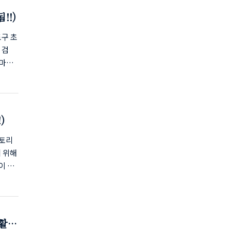
포스팅을
!!)
치콘솔
도구 초
 검
웹마스
완료되
글에 먼
 사이
.
)
 후 빙
스토리
 위해
이 되
는 가
집요청
※ 아
록 및
 활성
 시키