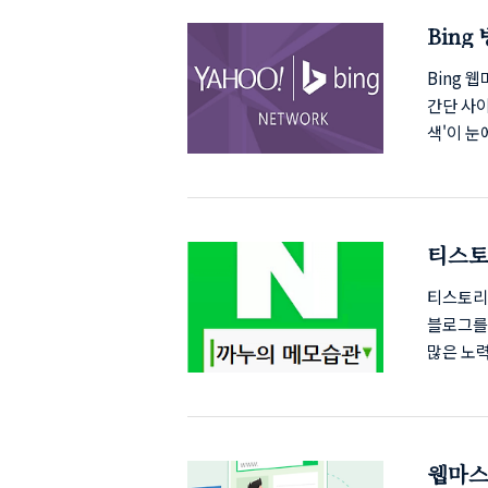
색노출 시
Bing
작성 후 
로 이동합
Bing
간단 사이
색'이 눈
터도구에
어 있어야
저 등록
트등록은
티스토
Bing에
에 등록 하
티스토리
블로그를
많은 노력
지만 네이
정하에 '
을 안해도
직 네이
웹마스
RSS 