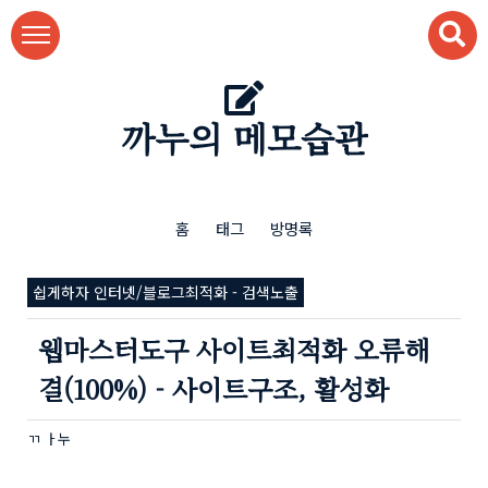
본문 바로가기
까누의 메모습관
홈
태그
방명록
쉽게하자 인터넷/블로그최적화 - 검색노출
웹마스터도구 사이트최적화 오류해
결(100%) - 사이트구조, 활성화
ㄲ ㅏ누