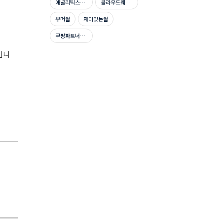
애널리틱스자격증
클라우드웨이즈호스팅
유머짤
재미있는짤
쿠팡파트너스신청방법
입니