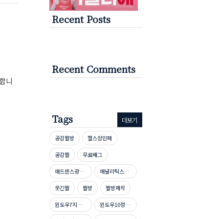
Recent Posts
Recent Comments
 합니
Tags
더보기
공감짤방
헬스장민폐
공감짤
무료배그
애드센스광고단가높이기
애널리틱스자격증시험문제
웃긴짤
짤방
짤방제작
윈도우7지원종료
윈도우10정품인증