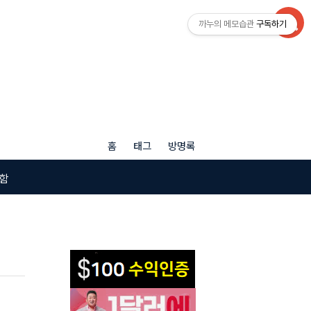
까누의 메모습관
구독하기
홈
태그
방명록
함