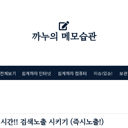
까누의 메모습관
 전체보기
쉽게하자 인터넷
쉽게하자 컴퓨터
이슈!있슈!
보관
간!! 검색노출 시키기 (즉시노출!)