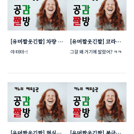
[유머짤웃긴짤] 차량 절
[유머짤웃긴짤] 코라질
도범 (여성 절도범) ㅋ
리언 왁싱 ㅋㅋ
야 텨텨~!
그걸 왜 거기에 발랐어? ㅋㅋ
ㅋㅋ
[유머짤웃긴짤] 현실자
[유머짤웃긴짤] 불금에