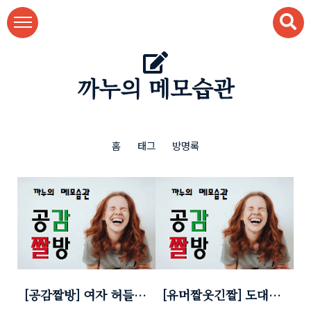
본문 바로가기
까누의 메모습관
홈
태그
방명록
[공감짤방] 여자 허들선
[유머짤웃긴짤] 도대체
수2 - 약물 중독의 위험
얼마나 멀리 던지려고~