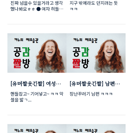
진짜 넘을수 있을거라고 생각
지구 밖에라도 던지려는 듯
성 ㅋㅋㅋ
ㅋㅋㅋ
했나봐요ㅎㅎ ● 여자 허들선
ㅋㅋ
수1편을 보시려면 이동클릭!
[유머짤웃긴짤] 여성초
[유머짤웃긴짤] 남편이
보 운전자의 급출발 ㅋ
등짝 스매싱을 맞는 이
핸들잡고~ 기어넣고~ ㅋㅋ 악
장난꾸러기 남편 ㅋㅋㅋ
ㅋㅋ
유 ㅋㅋ
셀을 밟ㄱ...