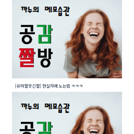
[유머짤웃긴짤] 현실자매 노는법 ㅋㅋㅋ