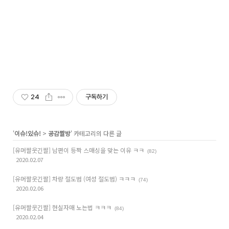
24
구독하기
'
이슈!있슈!
>
공감짤방
' 카테고리의 다른 글
[유머짤웃긴짤] 남편이 등짝 스매싱을 맞는 이유 ㅋㅋ
(82)
2020.02.07
[유머짤웃긴짤] 차량 절도범 (여성 절도범) ㅋㅋㅋ
(74)
2020.02.06
[유머짤웃긴짤] 현실자매 노는법 ㅋㅋㅋ
(84)
2020.02.04