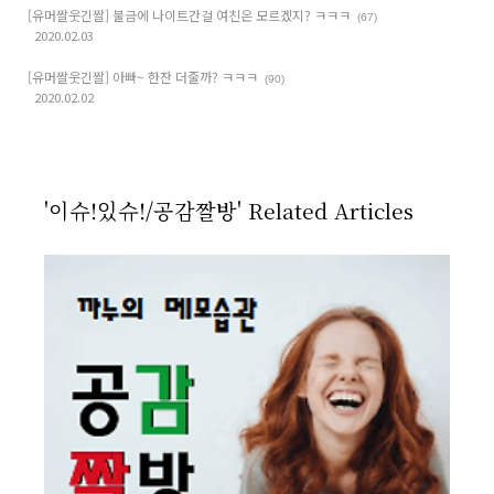
[유머짤웃긴짤] 불금에 나이트간걸 여친은 모르겠지? ㅋㅋㅋ
(67)
2020.02.03
[유머짤웃긴짤] 아빠~ 한잔 더줄까? ㅋㅋㅋ
(90)
2020.02.02
'이슈!있슈!/공감짤방' Related Articles