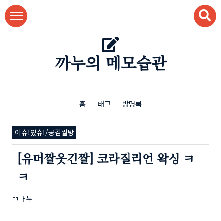
본문 바로가기
까누의 메모습관
홈
태그
방명록
이슈!있슈!/공감짤방
[유머짤웃긴짤] 코라질리언 왁싱 ㅋ
ㅋ
ㄲ ㅏ누