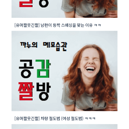
[유머짤웃긴짤] 남편이 등짝 스매싱을 맞는 이유 ㅋㅋ
[유머짤웃긴짤] 차량 절도범 (여성 절도범) ㅋㅋㅋ