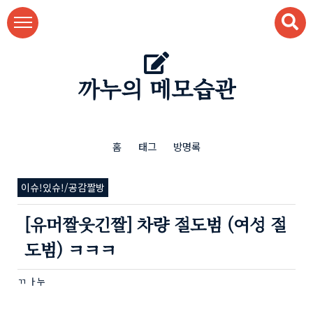
본문 바로가기
까누의 메모습관
홈
태그
방명록
이슈!있슈!/공감짤방
[유머짤웃긴짤] 차량 절도범 (여성 절
도범) ㅋㅋㅋ
ㄲ ㅏ누