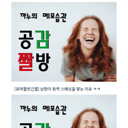
[유머짤웃긴짤] 남편이 등짝 스매싱을 맞는 이유 ㅋㅋ