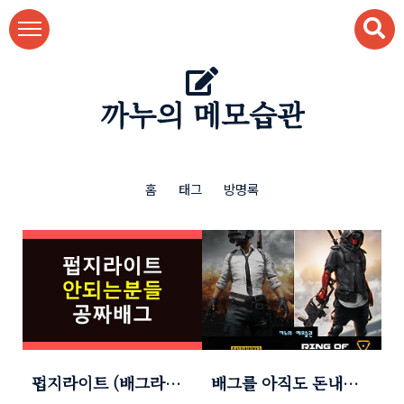
본문 바로가기
까누의 메모습관
홈
태그
방명록
펍지라이트 (배그라이
배그를 아직도 돈내고
트) 안될때 해결방법
하세요? 무료!! (with