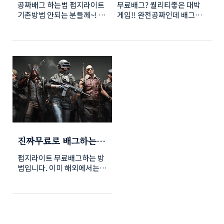
공짜배그 하는법 펍지라이트
무료배그? 퀄리티좋은 대박
(무조건 됨~~)
링오브엘리시움)
기존방법 안되는 분들께~! 최
게임!! 완전공짜인데 배그보
근 펍지라이트가 접속이 안된
다 재밌어요! 퀄리티좋은 무
다는 분들이 댓글을 많이 남
료게임을 간단하게 소개합니
겨 주셨습니다. 글이 어느정
다. 저는 게임을 자주하지는
도 보이면 제가 한번씩 접속
않습니다. 배틀그라운드가 나
을 해보거든요. 접속은 언제
오면서 관심이 조금 생겼는데
나 잘 됐습니다. 요며칠 사이
유료더군요. 그렇게 비싼가격
댓글에 '잘되다가 안된다는
은 아니지만 자주 하지않아서
분들'이 계시더라구요 몇개월
좀 아깝다는 생각이 들더라구
전에는 잘됐다... 며칠전에는
요. 그러다가 우연히 접한 게
잘됐다... 그런데 갑자기 안되
임인데요. 링오브엘리시움!
는것 같다라고.. 그래서 퇴근
저는 주로 스쿼드(4명한팀)으
후 시간을내어 직접 접속을
로 합니다. 전투방식이나 조
진짜무료로 배그하는
해 봤습니다. [PUBH LITE]
작방법은 배그와 거의 비슷합
방법(완전공짜 펍지라
접속 화면은 뜨는데 [START]
니다. 이 게임을 하다가 5~6
펍지라이트 무료배그하는 방
이트)
버튼을 누른 후 [RUNNING]
번 배그를 해본적이 있는데
법입니다. 이미 해외에서는
버튼으로 바뀌고 진행은 되지
금방 적응 되더라구요. 무기
무료배그버전이 출시되었는
않았습니다. 흠.. 댓글에 몇몇
나 탈것도 많고 캐릭터도 다
데요. 국내는 출시하지 않는
분들이 남기셨던 화면에서 정
양해서 질리지 않는 편 입니
다고 하여 이번 포스팅에서
말 진행이 되질 않았습니다.
다. 링오엘에는 '전술적능
무료배틀그라운드 하는 방법
아래는 해결 방법 입니다. 먼
력'이라는게 있는데 짧은 시
을 알아보겠습니다. 오픈베타