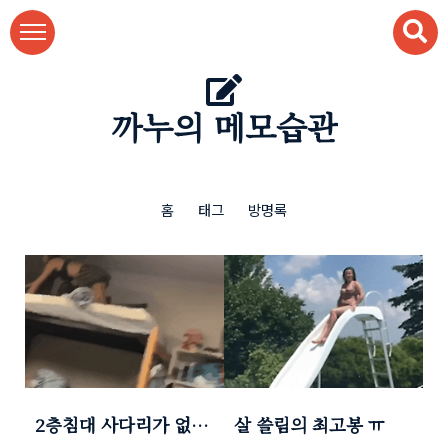
본문 바로가기
까누의 메모습관
홈
태그
방명록
2층침대 사다리가 없을
살 쓸림의 최고봉 ㅠ
때 벌어지는 일들 ㅋㅋ