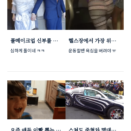
우수 여우주연상을 받는 것이
처음이라 일본에서도 앞다투
어 보도를 하고 있습니다. 공
기인형으로 우수 여우주연상
을 받은 배두나가 있었지만,
심은경은 '신문기자'라는 영
화로 최우수 여우주연상을 받
풀메이크업 신부를 처
헬스장에서 가장 위험
게 됐는데요 일본에서도 알아
음 본 신랑의 반응 ㅋㅋ
한 운동기구 ㅋㅋ
주는 배우 5명의 후보에서 4
심하게 풀이네 ㅋㅋ
운동할땐 욕심을 버려야 ㅠ
ㅋ
명을 제치고 받게 되었습니
다. 이름이 호명되는 순간 심
은경은 믿을수 없다는 표정을
지으며 시상무대로 올라섰습
니다. 수상을 예상하지 않았
기 때문에 수상소감도 미처
준비하지 못해서 죄송하다는
말과 함께 '앞으로 열심히 하
겠다'라는 말로 소감을 전했
습니다. 신문기자는 반아베
영화로..
요즘 애들 이빨 뽑는 신
스쳐도 중형차 몇대