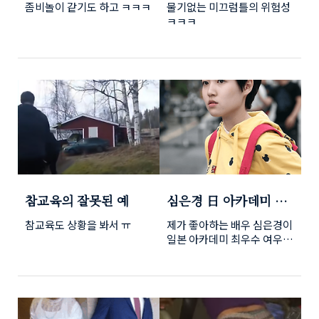
좀비놀이 같기도 하고 ㅋㅋㅋ
물기없는 미끄럼틀의 위험성
ㅋㅋㅋ
참교육의 잘못된 예
심은경 日 아카데미 여
우주연상 (한국배우 최
참교육도 상황을 봐서 ㅠ
제가 좋아하는 배우 심은경이
초)
일본 아카데미 최우수 여우주
연상을 받았습니다. 한국배우
로서는 처음 받는 상이기도
해서 더욱 반가운 소식입니
다. 일본 아카데미상은 1978
년 재정이래 한국 배우가 최