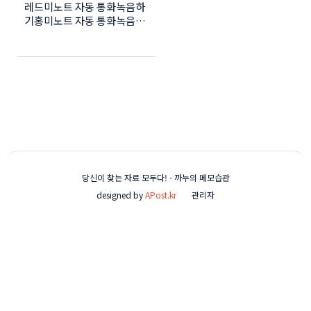
레드미노트 자동 통화녹음하
기홍미노트 자동 통화녹음하
기해외폰 자동 통화녹음하
기 거래처와 통화 중 준비사
항에 대한 이야기 후 전화를
끊고 나니 생각보다 준비사항
이 너무 많아 몇 가지가 헷갈
리네요다시 전화를 걸어 확인
해도 되지만 통화녹음에 대한
아쉬움이 남습니다.갤럭시에
서는 아무 생각없이 사용했던
통화녹음이 홍미노트는 녹음
버튼을 누르지 않으면 녹음이
당신이 찾는 자료 모두다! - 까누의 메모습관
되지 않습니다.통화할 때 녹
designed by
APost.kr
관리자
음버튼 누르는 게 생각보다
쉽지 않습니다. 꼭 전화를 끊
고 나면 생각나더라고
요 지난 글에 홍미노트 통
화녹음 시 '통화가 녹음됩니
다'라는 멘트를 제거하는 글
을 작성했는데 자동통화녹음
과 함께 사용하면 갤럭시처럼