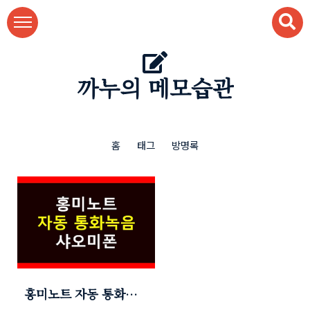
본문 바로가기
까누의 메모습관
홈
태그
방명록
홍미노트 자동 통화녹
음