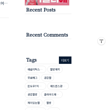
없어지
Recent Posts
요
 로그인
 메세
이 뜨
url
Recent Comments
Tags
더보기
애널리틱스자격증
짤방제작
무료배그
공감짤
윈도우7지원종료
애드센스광고단가높이기
공감짤방
클라우드웨이즈호스팅
재미있는짤
짤방