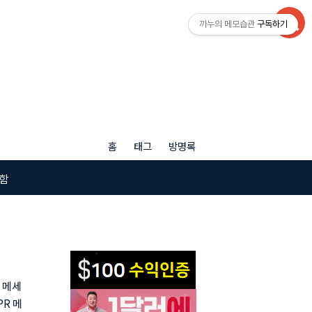
까누의 메모습관
구독하기
홈
태그
방명록
함
 메세
R 메