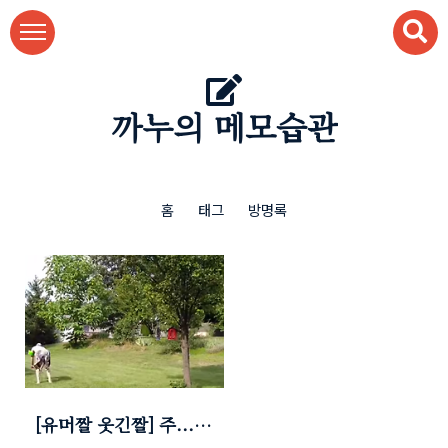
본문 바로가기
까누의 메모습관
홈
태그
방명록
[유머짤 웃긴짤] 주...죽
은건 아니지?? ㅋㅋㅋ