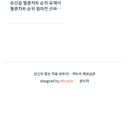
유산슬 멜론차트 순위 유재석
멜론차트 순위 얼마전 굿바이
콘서트를 마친 유재석의 노래
들의 순위가 궁금해졌습니다.
총 2곡의 노래로 콘서트를 성
황리에 마쳤는데요 ㅎㅎ 오늘
은 유재석 아니... 유산슬의 노
래가 아직도 순위권에 있는지
확인 해 봤습니다. 김이나작
사 조영수작곡 이름자체가 브
랜드죠 두분의 조합인 사랑의
재개발은 합정역5번출구와
더불어 엄청난 사랑을 받습니
당신이 찾는 자료 모두다! - 까누의 메모습관
다. 현시간 멜론차트 순위를
designed by
APost.kr
관리자
확인했는데요 떡! 하니 2위를
기록하고 있네요 다른노래는
순위권에 없어서 아쉽지만 한
곡이 버티고 있습니다. ㅎㅎ
굿바이 콘서트가 끝난터라 더
더욱 인기를 체감하는 결과
입니다. 처음 유재석이 노래
한다고 했을때만 해도 가창력