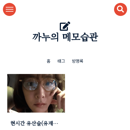
본문 바로가기
까누의 메모습관
홈
태그
방명록
현시간 유산슬(유재석)
멜론차트 순위(2위)