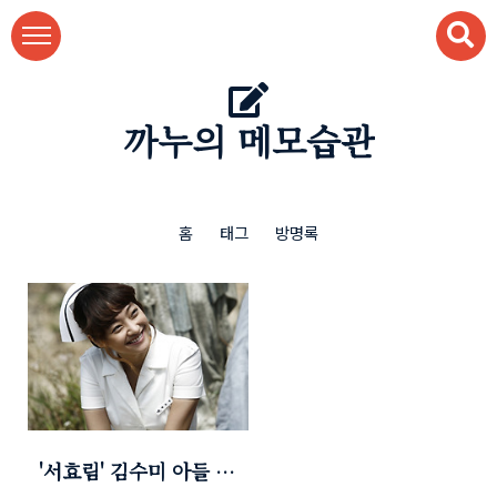
본문 바로가기
까누의 메모습관
홈
태그
방명록
'서효림' 김수미 아들 정
명호와 결혼식 청계천