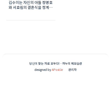
김수미는 자신의 아들 정명호
에서...
와 서효림의 결혼식을 청계천
에서 행인들과 함께 하고 싶
다고 말했는데요. 축의금으로
만원만 받고 잔치국수를 말아
주고 싶다고 했습니다. 아직
정확한 결혼시기나 결혼에 대
한 언급은 없습니다. 하지만
김수미는 서효림에 대해 '다
행이도 내맘에 꼭 드는애
야'라는 말을 배우 김영옥씨
에게 했다고 합니다. 사람인
연이 어떻게 될지 아무도 모
당신이 찾는 자료 모두다! - 까누의 메모습관
르지만 만약 결혼까지 하게
designed by
APost.kr
관리자
된다면 일단 고부갈등은 없을
것 같네요 두분의 인연이 잘
되어 김수미와 서효림의 케미
도 방송에서 자주 볼 수 있었
으면 좋겠습니다.