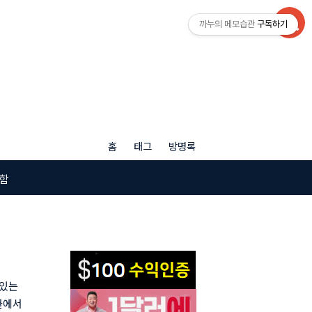
까누의 메모습관
구독하기
홈
태그
방명록
함
 있는
글에서