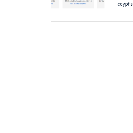
'coyp
우측 상
와 번역
면 글자
번역기를 
해서 파
받은 파일