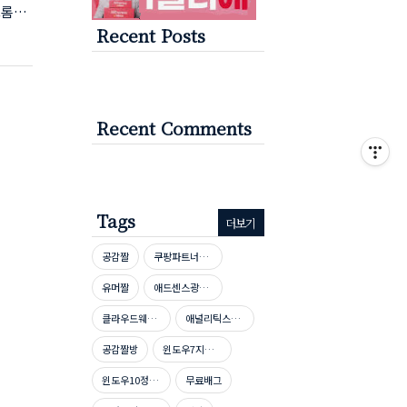
크롬창
Recent Posts
 언어
 아니
이버
을 클릭
 다운
Recent Comments
Tags
더보기
공감짤
쿠팡파트너스신청방법
유머짤
애드센스광고단가높이기
클라우드웨이즈호스팅
애널리틱스자격증시험문제
공감짤방
윈도우7지원종료
윈도우10정품인증
무료배그