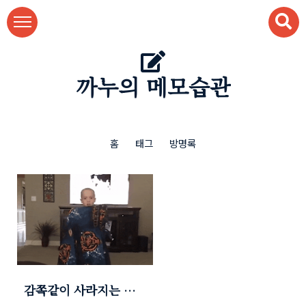
본문 바로가기
까누의 메모습관
홈
태그
방명록
감쪽같이 사라지는 마
술 (눈 크게 뜨고 보세