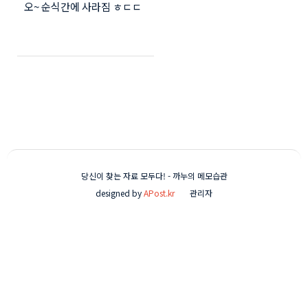
오~ 순식간에 사라짐 ㅎㄷㄷ
요~ ㅋㅋ)
당신이 찾는 자료 모두다! - 까누의 메모습관
designed by
APost.kr
관리자