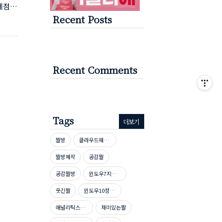
제점에
Recent Posts
5px;
tter-
을 봐
Recent Comments
Tags
더보기
짤방
클라우드웨이즈호스팅
짤방제작
공감짤
공감짤방
윈도우7지원종료
웃긴짤
윈도우10정품인증
애널리틱스자격증
재미있는짤