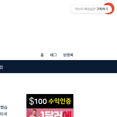
까누의 메모습관
구독하기
홈
태그
방명록
함
생했습
 되네