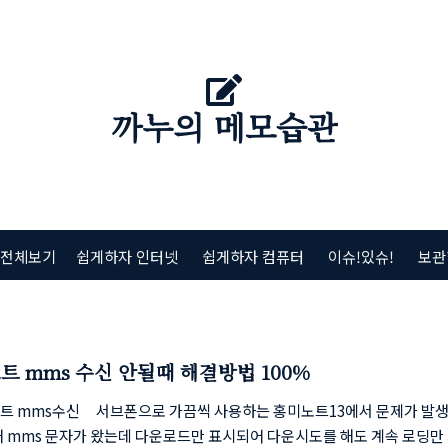
까누의 메모습관
 전체보기
쉽게하자 인터넷
쉽게하자 컴퓨터
이슈!있슈!
보관
트 mms 수신 안될때 해결방법 100%
트 mms수신 서브폰으로 가끔씩 사용하는 홍미노트13에서 문제가 발
배 mms 문자가 왔는데 다운로드만 표시되어 다운시도를 해도 계속 로딩만