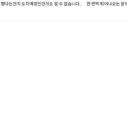
 했다는건지 도착예정인건지도 알 수 없습니다. 한 번씩 튀어나오는 문
는 하지만 아직까지는 해결 가능한 문제점만 있습니다. padding: 3px 
eft-style: solid; border-left-color: #55555b; margin: 5px 0px; le
 1px; line-height: 1.5; border-image: initial;" data-ke-
"size23"> 홍미노트 mms수신 안될때 해결방법 홍미노트 사용하는 지인들
..