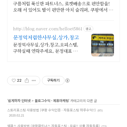
구름처럼 푹신한 파트너스, 로켓배송으로 편안함을!
오래 서 있어도 발이 편안한 아치 슬리퍼, 쿠팡에서 만
나보세요!
http://blog.naver.com/helloet5861
광고
문정역저렴한사무실,상가,창고
문정역사무실,상가,창고,오피스텔,
구하실때 연락주세요, 문정대표 카
카오공인중개사무소
22
구독하기
'
쉽게하자 인터넷
>
블로그수익 - 제휴마케팅
' 카테고리의 다른 글
스토리포스팅 사용방법 (쿠팡 수익인증 - 자동포스팅 하루수익!!)
(85)
2020.02.21
셀파스 사용방법 (쿠팡파트너스 자동포스팅 - 무료!! 상품 자동등록)
(73)