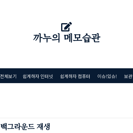
까누의 메모습관
 전체보기
쉽게하자 인터넷
쉽게하자 컴퓨터
이슈!있슈!
보관
 백그라운드 재생