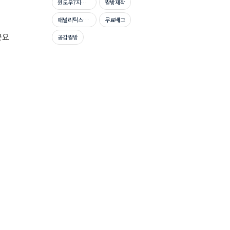
윈도우7지원종료
짤방제작
애널리틱스자격증시험문제
무료배그
군요
공감짤방