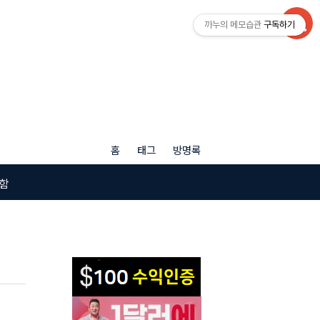
까누의 메모습관
구독하기
홈
태그
방명록
함