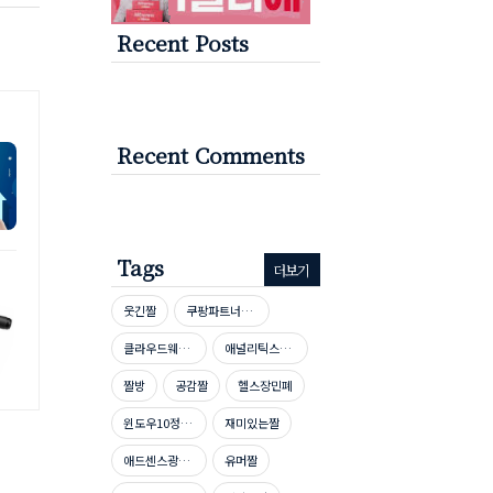
Recent Posts
Recent Comments
Tags
더보기
웃긴짤
쿠팡파트너스신청방법
클라우드웨이즈호스팅
애널리틱스자격증
짤방
공감짤
헬스장민폐
윈도우10정품인증
재미있는짤
애드센스광고단가높이기
유머짤