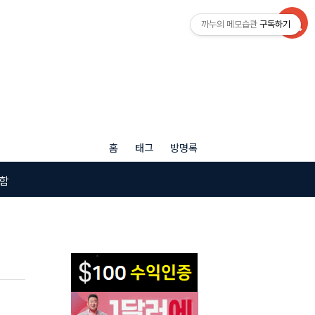
까누의 메모습관
구독하기
홈
태그
방명록
함