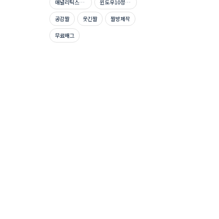
애널리틱스자격증시험문제
윈도우10정품인증
공감짤
웃긴짤
짤방제작
무료배그