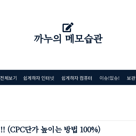
까누의 메모습관
 전체보기
쉽게하자 인터넷
쉽게하자 컴퓨터
이슈!있슈!
보관
 (CPC단가 높이는 방법 100%)