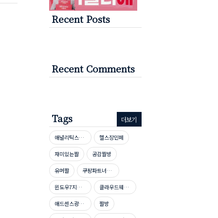
Recent Posts
Recent Comments
Tags
더보기
애널리틱스자격증
헬스장민폐
재미있는짤
공감짤방
유머짤
쿠팡파트너스신청방법
윈도우7지원종료
클라우드웨이즈호스팅
애드센스광고단가높이기
짤방