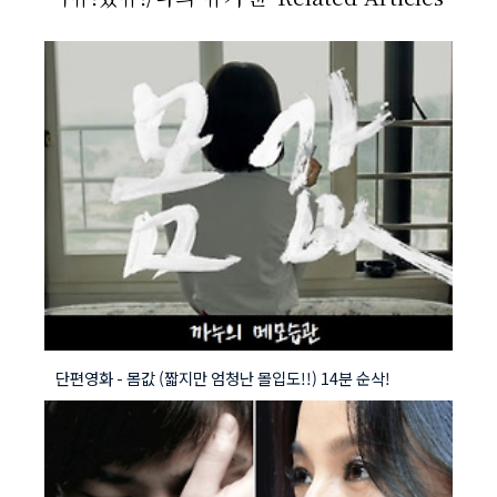
단편영화 - 몸값 (짧지만 엄청난 몰입도!!) 14분 순삭!