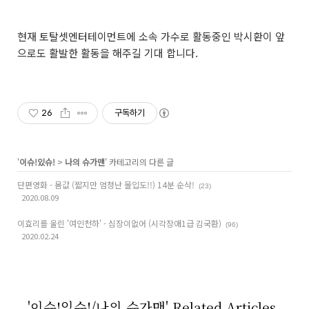
현재 토탈셋엔터테이먼트에 소속 가수로 활동중인 박시환이 앞
으로도 활발한 활동을 해주길 기대 합니다.
26
구독하기
'
이슈!있슈!
>
나의 슈가맨
' 카테고리의 다른 글
단편영화 - 몸값 (짧지만 엄청난 몰입도!!) 14분 순삭!
(23)
2020.08.09
이효리를 울린 '여인천하' - 심장이없어 (시각장애1급 김국환)
(96)
2020.02.24
'이슈!있슈!/나의 슈가맨' Related Articles