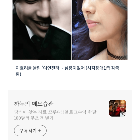
이효리를 울린 '여인천하' - 심장이없어 (시각장애1급 김국
환)
까누의 메모습관
당신이 찾는 자료 모두다!! 블로그수익 한달
100달러 무조건 벌기
구독하기