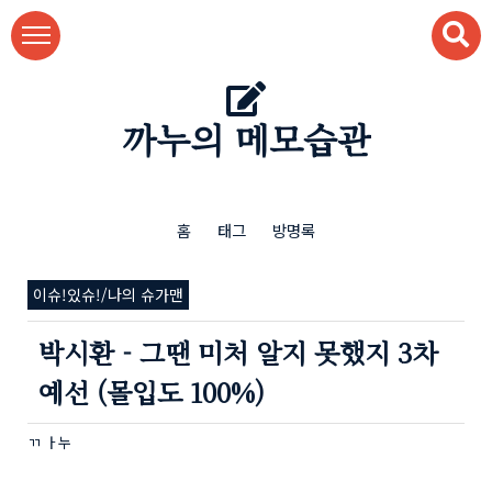
본문 바로가기
까누의 메모습관
홈
태그
방명록
이슈!있슈!/나의 슈가맨
박시환 - 그땐 미처 알지 못했지 3차
예선 (몰입도 100%)
ㄲ ㅏ누