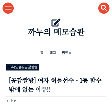
본문 바로가기
까누의 메모습관
홈
태그
방명록
이슈!있슈!/공감짤방
[공감짤방] 여자 허들선수 - 1등 할수
밖에 없는 이유!!
ㄲ ㅏ누