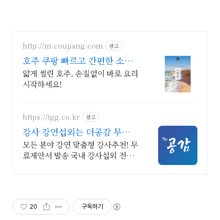
http://m.coupang.com
광고
호주 쿠팡 빠르고 간편한 소고
기 요리
얇게 썰린 호주, 손질없이 바로 요리
시작하세요!
https://tgg.co.kr
광고
강사 강연섭외는 더공감 무료견
적 빠른섭외 수수료무료
모든 분야 강연 맞춤형 강사추천! 무
료제안서 발송 국내 강사섭외 전문
플랫폼
20
구독하기