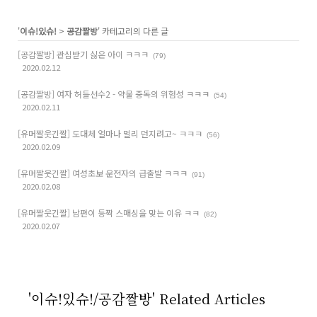
'
이슈!있슈!
>
공감짤방
' 카테고리의 다른 글
[공감짤방] 관심받기 싫은 아이 ㅋㅋㅋ
(79)
2020.02.12
[공감짤방] 여자 허들선수2 - 약물 중독의 위험성 ㅋㅋㅋ
(54)
2020.02.11
[유머짤웃긴짤] 도대체 얼마나 멀리 던지려고~ ㅋㅋㅋ
(56)
2020.02.09
[유머짤웃긴짤] 여성초보 운전자의 급출발 ㅋㅋㅋ
(91)
2020.02.08
[유머짤웃긴짤] 남편이 등짝 스매싱을 맞는 이유 ㅋㅋ
(82)
2020.02.07
'이슈!있슈!/공감짤방' Related Articles