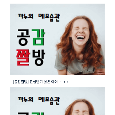
[공감짤방] 관심받기 싫은 아이 ㅋㅋㅋ