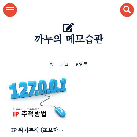
본문 바로가기
까누의 메모습관
홈
태그
방명록
IP 위치추적 (초보자도
아이피 위치추적 가능!!