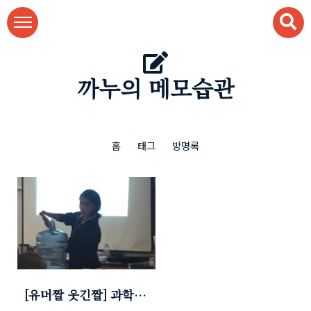
본문 바로가기
까누의 메모습관
홈
태그
방명록
[유머짤 웃긴짤] 과학선
생님도 처음 해본 실험