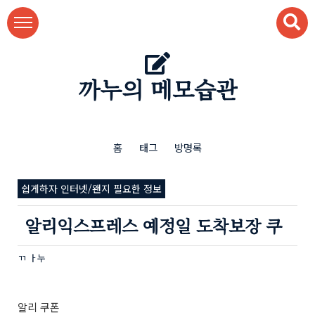
본문 바로가기
까누의 메모습관
홈
태그
방명록
쉽게하자 인터넷/왠지 필요한 정보
알리익스프레스 예정일 도착보장 쿠
ㄲ ㅏ누
알리 쿠폰