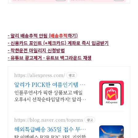
- 알리 배송추적 안됨 (
배송추적
하기)
- 신용카드 포인트 (+체크카드) 계좌로 즉시 입금받기
- 착한운전 마일리지 신청방법
- 유튜브 광고제거 - 유트브 백그라운드 재생
https://aliexpress.com/
광고
알리가 PICK한 여름인기템 알
리's PICK 득템찬스!
인플루언서가 픽한 상품보고 매일
오후4시 선착순타임딜까지! 알리's
PICK 특가전 쏟아지는 혜택, 알리
익스프레스
https://blog.naver.com/topems
광고
해외특급배송 365일 접수 무료
픽업 가능! 정기발송할인
탑 이엠에스 B2B,B2C,3PL 기업할