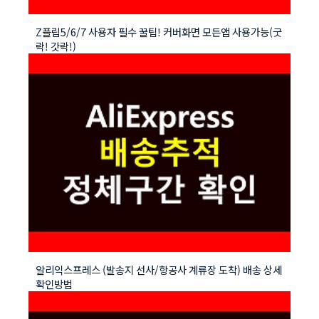
Z플립5/6/7 사용자 필수 꿀팁! 커버화면 모든앱 사용가능(굿
락! 갓락!)
알리익스프레스 (발송지 선사/항공사 계류장 도착) 배송 상세
확인방법