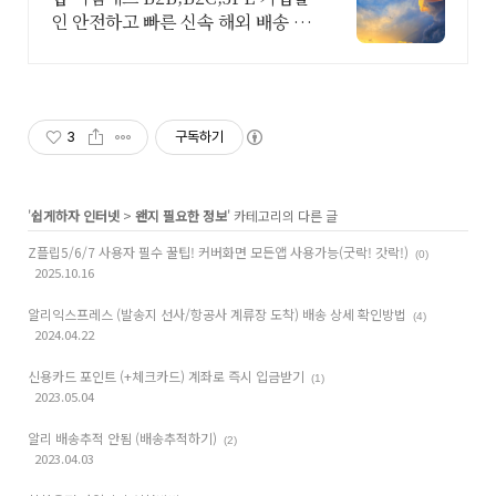
인 안전하고 빠른 신속 해외 배송 대
행업체 무료 포장, 미국 택배 최저가
20000원 부터 시작! 우체국,특송사
보다 저렴하게
3
구독하기
'
쉽게하자 인터넷
>
왠지 필요한 정보
' 카테고리의 다른 글
Z플립5/6/7 사용자 필수 꿀팁! 커버화면 모든앱 사용가능(굿락! 갓락!)
(0)
2025.10.16
알리익스프레스 (발송지 선사/항공사 계류장 도착) 배송 상세 확인방법
(4)
2024.04.22
신용카드 포인트 (+체크카드) 계좌로 즉시 입금받기
(1)
2023.05.04
알리 배송추적 안됨 (배송추적하기)
(2)
2023.04.03