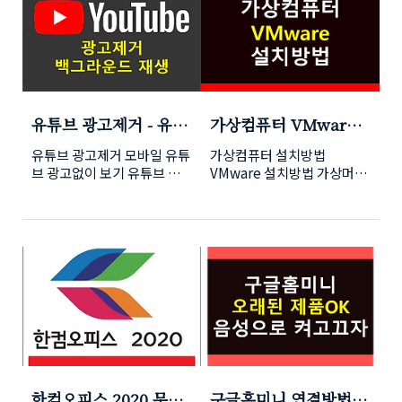
자연스러운 자동 통화녹음을
해 사용하려 했..
착예정인건지도 알 수 없습니
무척 당황스러웠는데요바로
사용할 수 있겠네요 '통화녹
다. 한 번씩 튀어나오는 문
삼성 서비스센터에 가서 수리
음을 시작합니다', '통화녹음
제점에 당황스럽기는 하지만
견적을 냈더니 30만 원이라고
을 종료합니다' 라는안내멘트
아직까지는 해결 가능한 문제
하네요백업만 가능하냐고 물
를 제거하..
점만 있습니다. padding:
으니 액정도 안 나오고 pc에
3px 5px; border-left-
연결도 안 돼서 수리 후 백업
style: solid; border-left-
을 해야 한다고 합니다.그냥
유튜브 광고제거 - 유트
가상컴퓨터 VMware
color: #55555b; margin:
직접 부품을 사다가 수리를
브 백그라운드 재생
설치방법 (가상머신)
5px 0px; letter-spacing:
해서 살렸습니다.폰이 고장나
유튜브 광고제거 모바일 유튜
가상컴퓨터 설치방법
1px; line-height: 1.5;
보니 서브폰의 필요성을 느끼
브 광고없이 보기 유튜브 백
VMware 설치방법 가상머신
border-image: initial;"
게 되더라고요. 서브폰으
그라운드 재생 프리미엄 유튜
에 윈도우 설치하기 가상윈도
data-ke-
로는 저렴한 폰을 알아보던
브를 몇번 사용하다가 자주
우 꽤 오래전부터 많은 사람
size="size23"> 홍미노트
중 예전부터 관심 있던 홍미
사용하지 못하는 시기가 많아
들이 사용하는 가상머신중
mms수신 안될때 해결방
노트13을 정발로 구매했습니
지다 보니 사용료가 좀 아깝
VMware라는 프로그램이 있
법 홍미노트 사용하는 지인들
다.홍미노트13프로가 스펙은
다는 생각이 들더군요 유튜브
습니다. 저는 예전부터 사용
을 봐도 이런 문..
훨씬 좋지만 게임은 하지 않
광고제거 파일 또는 방법이
중인데 사이트에 가보니 16
을 것이고 사용도 많이 하지
여러개 있지만 그 중에서 제
Pro 버전이 나와있네요 컴퓨
않을 것이기에 13을 구매했지
가 사용하는 방법을 올려 볼
터안에 또하나의 컴퓨터를 설
요무엇보다 디자인이 맘에..
께요 컴퓨터에서 사용하는 방
치할수 있습니다. 기본적으로
법과 비슷하지만 귀찮지는 않
가상머신에도 운영체제를 설
으니 모바일에서 광고없이 유
치하여 가상윈도우에 여러 프
튜브를 보실분들은 따라해보
로그램을 돌려 볼수도 있습니
한컴오피스 2020 무료
구글홈미니 연결방법