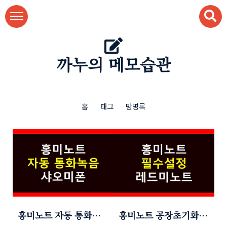
본문 바로가기
까누의 메모습관
홈
태그
방명록
홍미노트 자동 통화녹
홍미노트 공장초기화
음
후 필수 설정