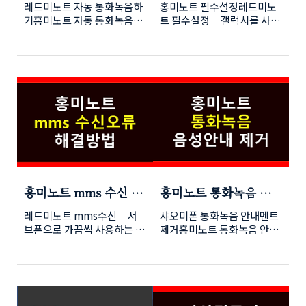
레드미노트 자동 통화녹음하
홍미노트 필수설정레드미노
기홍미노트 자동 통화녹음하
트 필수설정 갤럭시를 사용
기해외폰 자동 통화녹음하
하다가 홍미노트13을 서브로
기 거래처와 통화 중 준비사
사용한 지 며칠 됐습니다.갤
항에 대한 이야기 후 전화를
럭시에 적응된 사용환경 때문
끊고 나니 생각보다 준비사항
에 홍미노트사용에 불편함이
이 너무 많아 몇 가지가 헷갈
조금 느껴지네요적응기간이
리네요다시 전화를 걸어 확인
필요하긴 한데 그냥 갤럭시처
해도 되지만 통화녹음에 대한
럼 바꿔 사용하려 합니
아쉬움이 남습니다.갤럭시에
다. 제 기준에서 필수설정
서는 아무 생각없이 사용했던
이라 필요한 분만 따라 하시
통화녹음이 홍미노트는 녹음
기 바랍니다. padding:
버튼을 누르지 않으면 녹음이
3px 5px; border-left-
되지 않습니다.통화할 때 녹
style: solid; border-left-
홍미노트 mms 수신 안
홍미노트 통화녹음 음
음버튼 누르는 게 생각보다
color: #55555b; margin:
될때 해결방법 100%
성안내 제거
쉽지 않습니다. 꼭 전화를 끊
5px 0px; letter-spacing:
레드미노트 mms수신 서
샤오미폰 통화녹음 안내멘트
고 나면 생각나더라고
1px; line-height: 1.5;
브폰으로 가끔씩 사용하는 홍
제거홍미노트 통화녹음 안내
요 지난 글에 홍미노트 통
border-image: initial;"
미노트13에서 문제가 발생했
멘트 제거레드미노트 통화녹
화녹음 시 '통화가 녹음됩니
data-ke-
습니다.택배 mms 문자가 왔
음 안내멘트 제거 얼마 전 폰
다'라는 멘트를 제거하는 글
size="size23"> 1. 키보드
는데 다운로드만 표시되어 다
을 떨어트려 고장이 났습니
을 작성했는데 자동통화녹음
변경 (두벌식 --> 10키) 처음
운시도를 해도 계속 로딩만
다.PC와 마찬가지로 폰도 백
과 함께 사용하면 갤럭시처럼
에는 앱을 다운로드하여 설치
되네요도착을 했다는건지 도
업을 하지 않았던 상황이라