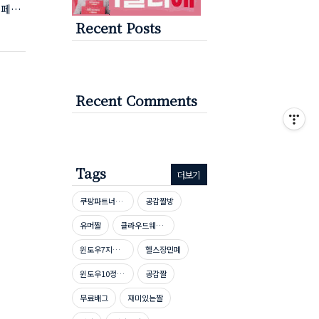
홈페이
Recent Posts
니다.
다운로
P 파
 파일
Recent Comments
Tags
더보기
쿠팡파트너스신청방법
공감짤방
유머짤
클라우드웨이즈호스팅
윈도우7지원종료
헬스장민폐
윈도우10정품인증
공감짤
무료배그
재미있는짤