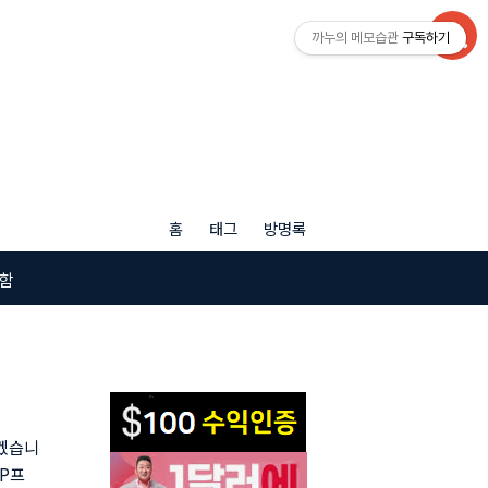
까누의 메모습관
구독하기
홈
태그
방명록
함
보겠습니
TP프