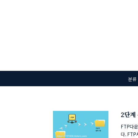
본문 바로가기
분류
2단계 
FTP다운
다. FT