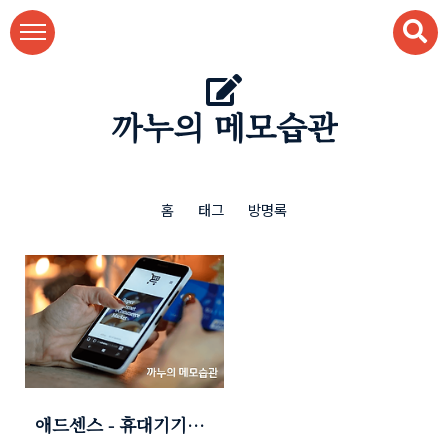
본문 바로가기
까누의 메모습관
홈
태그
방명록
애드센스 - 휴대기기의
전체 폭을 차지하는 광