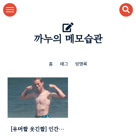
본문 바로가기
까누의 메모습관
홈
태그
방명록
[유머짤 웃긴짤] 인간은
그저 나약한 존재 ㅋㅋ