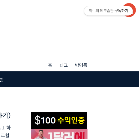
까누의 메모습관
구독하기
홈
태그
방명록
함
하기)
1. 하
체크할