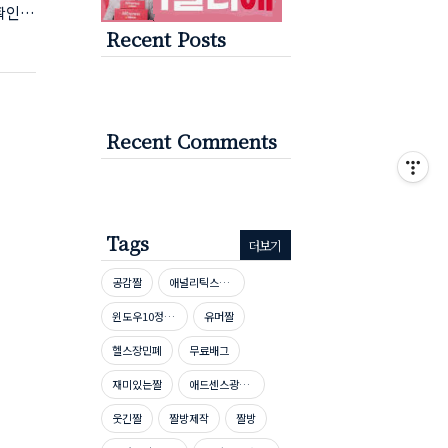
확인
Recent Posts
스 채
팡파트
 [채
널아이
Recent Comments
Tags
더보기
공감짤
애널리틱스자격증
윈도우10정품인증
유머짤
헬스장민폐
무료배그
재미있는짤
애드센스광고단가높이기
웃긴짤
짤방제작
짤방