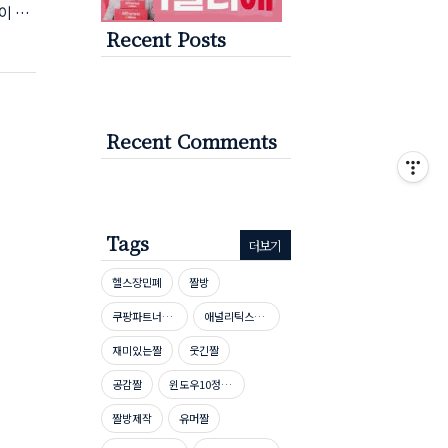
이 진
Recent Posts
 최고
쳐지는
였네요
 했었
세..
Recent Comments
Tags
더보기
헬스장민폐
짤방
쿠팡파트너스신청방법
애널리틱스자격증
재미있는짤
웃긴짤
공감짤
윈도우10정품인증
짤방제작
유머짤