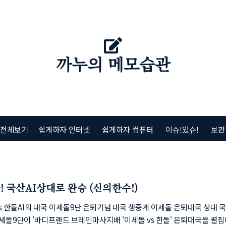
까누의 메모습관
 전체보기
쉽게하자 인터넷
쉽게하자 컴퓨터
이슈!있슈!
보관
! 국산AI상대로 완승 (신의한수!)
s 한돌AI의 대국 이세돌9단 은퇴기념 대국 생중계 이세돌 은퇴대국 상대 국
이세돌9단이 '바디프랜드 브레인마사지배 '이세돌 vs 한돌' 은퇴대국을 펼집