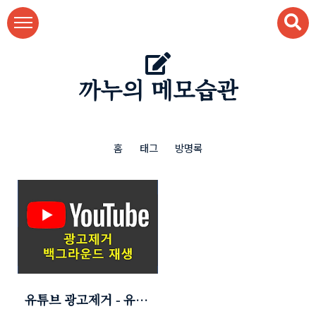
본문 바로가기
까누의 메모습관
홈
태그
방명록
유튜브 광고제거 - 유트
브 백그라운드 재생