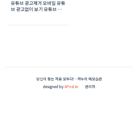
유튜브 광고제거 모바일 유튜
브 광고없이 보기 유튜브 백
그라운드 재생 프리미엄 유튜
브를 몇번 사용하다가 자주
사용하지 못하는 시기가 많아
지다 보니 사용료가 좀 아깝
다는 생각이 들더군요 유튜브
광고제거 파일 또는 방법이
여러개 있지만 그 중에서 제
가 사용하는 방법을 올려 볼
께요 컴퓨터에서 사용하는 방
법과 비슷하지만 귀찮지는 않
으니 모바일에서 광고없이 유
당신이 찾는 자료 모두다! - 까누의 메모습관
튜브를 보실분들은 따라해보
designed by
APost.kr
관리자
세요 유튜브 광고제거 먼저
폰에서 'Firefox'를 다운받습
니다 아래 이미지를 클릭하시
면 다운로드 됩니다 직접 다
운을 받으시려면 구글플레이
에서 'Firefox' 를 검색하셔서
설치를 진행하시면 됩니다.
설치가 완료되면 폰에서 스크