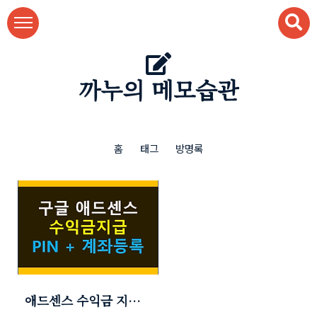
본문 바로가기
까누의 메모습관
홈
태그
방명록
애드센스 수익금 지급
받기 (수익공개!! PIN