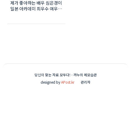
제가 좋아하는 배우 심은경이
초)
일본 아카데미 최우수 여우주
연상을 받았습니다. 한국배우
로서는 처음 받는 상이기도
해서 더욱 반가운 소식입니
다. 일본 아카데미상은 1978
년 재정이래 한국 배우가 최
우수 여우주연상을 받는 것이
처음이라 일본에서도 앞다투
어 보도를 하고 있습니다. 공
기인형으로 우수 여우주연상
을 받은 배두나가 있었지만,
심은경은 '신문기자'라는 영
당신이 찾는 자료 모두다! - 까누의 메모습관
화로 최우수 여우주연상을 받
designed by
APost.kr
관리자
게 됐는데요 일본에서도 알아
주는 배우 5명의 후보에서 4
명을 제치고 받게 되었습니
다. 이름이 호명되는 순간 심
은경은 믿을수 없다는 표정을
지으며 시상무대로 올라섰습
니다. 수상을 예상하지 않았
기 때문에 수상소감도 미처