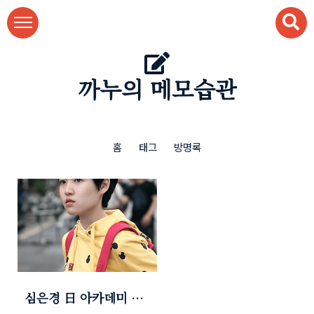
본문 바로가기
까누의 메모습관
홈
태그
방명록
심은경 日 아카데미 여
우주연상 (한국배우 최