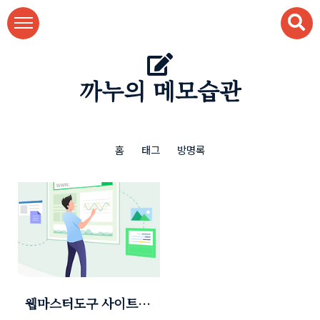
본문 바로가기
까누의 메모습관
홈
태그
방명록
웹마스터도구 사이트최
적화 오류해결(100%) -