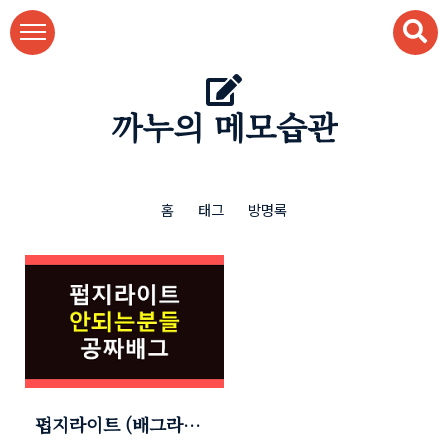
본문 바로가기
까누의 메모습관
홈
태그
방명록
펍지라이트 (배그라이
트) 안될때 해결방법