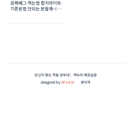
공짜배그 하는법 펍지라이트
(무조건 됨~~)
기존방법 안되는 분들께~! 최
근 펍지라이트가 접속이 안된
다는 분들이 댓글을 많이 남
겨 주셨습니다. 글이 어느정
도 보이면 제가 한번씩 접속
을 해보거든요. 접속은 언제
나 잘 됐습니다. 요며칠 사이
댓글에 '잘되다가 안된다는
분들'이 계시더라구요 몇개월
전에는 잘됐다... 며칠전에는
잘됐다... 그런데 갑자기 안되
는것 같다라고.. 그래서 퇴근
당신이 찾는 자료 모두다! - 까누의 메모습관
후 시간을내어 직접 접속을
designed by
APost.kr
관리자
해 봤습니다. [PUBH LITE]
접속 화면은 뜨는데 [START]
버튼을 누른 후 [RUNNING]
버튼으로 바뀌고 진행은 되지
않았습니다. 흠.. 댓글에 몇몇
분들이 남기셨던 화면에서 정
말 진행이 되질 않았습니다.
아래는 해결 방법 입니다. 먼