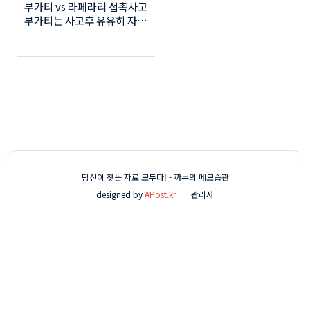
부가티 vs 라페라리 접촉사고
부가티는 사고후 유유히 자리
를 떴고 라페라리는 아무런
대응을 하지 않았다고 합니
다.. ㅎ
당신이 찾는 자료 모두다! - 까누의 메모습관
designed by
APost.kr
관리자