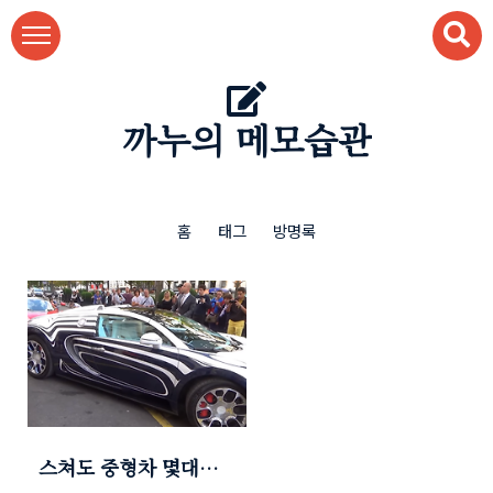
본문 바로가기
까누의 메모습관
홈
태그
방명록
스쳐도 중형차 몇대
값...