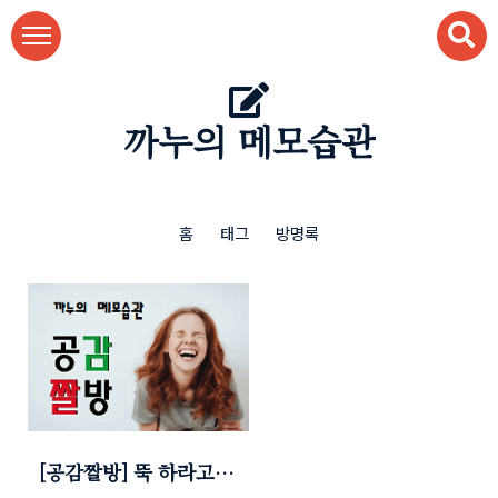
본문 바로가기
까누의 메모습관
홈
태그
방명록
[공감짤방] 뚝 하라고
했다~!! 뚝!!