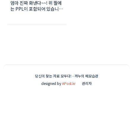
엄마 진짜 화낸다~~! 위 짤에
는 PPL이 포함되어 있습니
다.ㅋ "손님만 오면 난리를 쳐
서 고민이시라구요?" 손님 가
실때까지만 잠시 메어두세
요? 절대 끌려가지 않는 칼라
풀 플라스틱 사각의자! sns공
유를 해주시면 더 재미있는
짤로 보답 드리겠습니다.
당신이 찾는 자료 모두다! - 까누의 메모습관
designed by
APost.kr
관리자