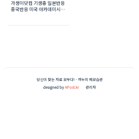
가생이닷컴 기생충 일본반응
반응
중국반응 미국 아카데미시상
식에서 '기생충'이 최고상으
로 꼽히는 작품상과 감독상,
각본상등 4관왕을 차지하며
한국영화의 위상을 드높였습
니다. 해외의 반응도 뜨겁습
니다. 해외 네티즌 반응 사이
트인 '가생이닷컴'에서 일본
기사에 보도된 현지 반응을
번역하여 화제를 모으고 있습
니다. 야후제팬에서도 '기생
충' 미국 아카데미시상식 수
당신이 찾는 자료 모두다! - 까누의 메모습관
상에 대한 기사를 다뤘습니
designed by
APost.kr
관리자
다. 가생이닷컴에서는 일본
네티즌들의 반응은 '역사가
움직였다' 일본도 아카데미상
좀 받아봐라. '같은 아시안이
라는게 자랑스럽다', '기생
충'의 이번 아카데미수상으로
역사가 움직였다'며 놀라움을
감추지 못했다고 합니다. 일