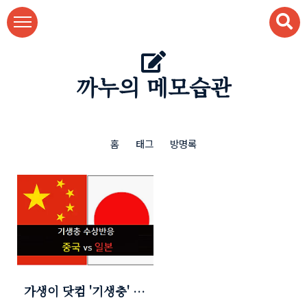
본문 바로가기
까누의 메모습관
홈
태그
방명록
가생이 닷컴 '기생충' 수
상 - 일본반응 vs 중국