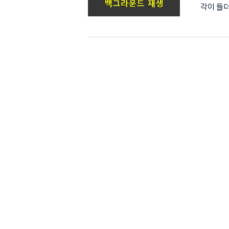
각이 들
방법을 
서 광고
'Fire
시려면 구
되면 폰에
하게 진행