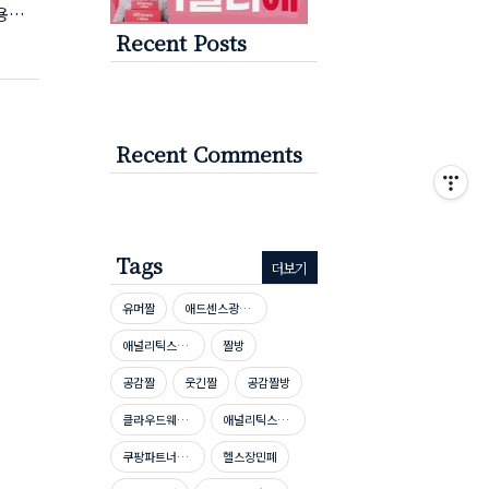
사용하는
Recent Posts
바일에
 받으
가 완료
 동일
Recent Comments
Tags
더보기
유머짤
애드센스광고단가높이기
애널리틱스자격증
짤방
공감짤
웃긴짤
공감짤방
클라우드웨이즈호스팅
애널리틱스자격증시험문제
쿠팡파트너스신청방법
헬스장민폐