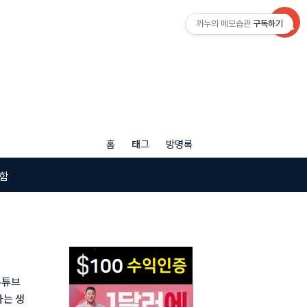
까누의 메모습관
구독하기
홈
태그
방명록
함
유튜브
다는 생