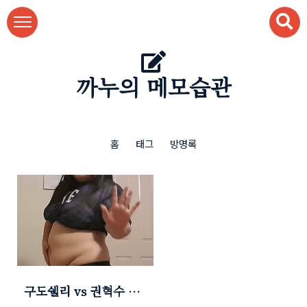
본문 바로가기
까누의 메모습관
홈
태그
방명록
구도쉘리 vs 권혁수 진
실공방 카톡, 통화녹취