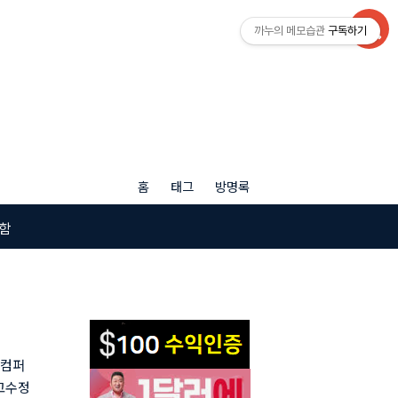
까누의 메모습관
구독하기
홈
태그
방명록
함
이컴퍼
 고수정