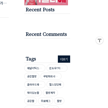
 가운
Recent Posts
즌들의
됐습니
줬다.
환한 미
리제이
Recent Comments
Tags
더보기
애널리틱스자격증
윈도우7지원종료
공감짤방
쿠팡파트너스신청방법
클라우드웨이즈호스팅
헬스장민폐
재미있는짤
짤방제작
공감짤
무료배그
짤방