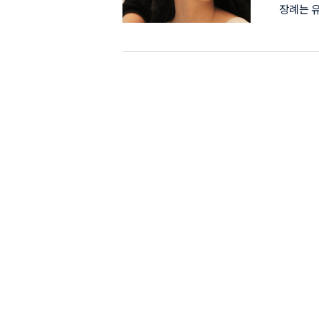
장례는 
데 발인
추모가 이
다. 친
90년대생
소의 그녀
컴퍼니'는