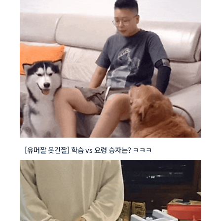
[유머짤 웃긴짤] 학습 vs 요령 승자는? ㅋㅋㅋ