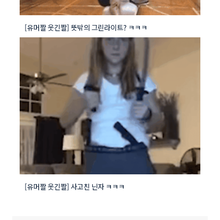
[유머짤 웃긴짤] 뜻밖의 그린라이트? ㅋㅋㅋ
[유머짤 웃긴짤] 사고친 닌자 ㅋㅋㅋ