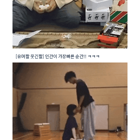
[유머짤 웃긴짤] 인간이 가장빠른 순간!! ㅋㅋㅋ