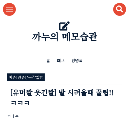
본문 바로가기
까누의 메모습관
홈
태그
방명록
이슈!있슈!/공감짤방
[유머짤 웃긴짤] 발 시려울때 꿀팁!!
ㅋㅋㅋ
ㄲ ㅏ누