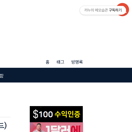
까누의 메모습관
구독하기
홈
태그
방명록
함
드)