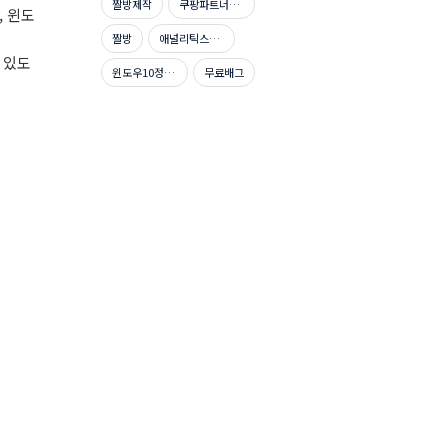
짤방제작
쿠팡파트너스신청방법
, 윈도
짤방
애널리틱스자격증
 있도
윈도우10정품인증
무료배그