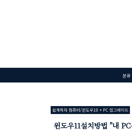
본문 바로가기
분류
쉽게하자 컴퓨터/윈도우10 + PC 업그레이드
윈도우11설치방법 "내 PC