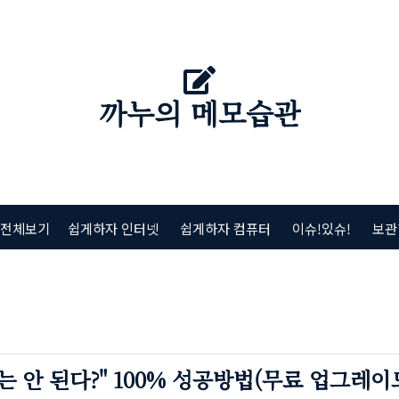
까누의 메모습관
 전체보기
쉽게하자 인터넷
쉽게하자 컴퓨터
이슈!있슈!
보관
는 안 된다?" 100% 성공방법(무료 업그레이