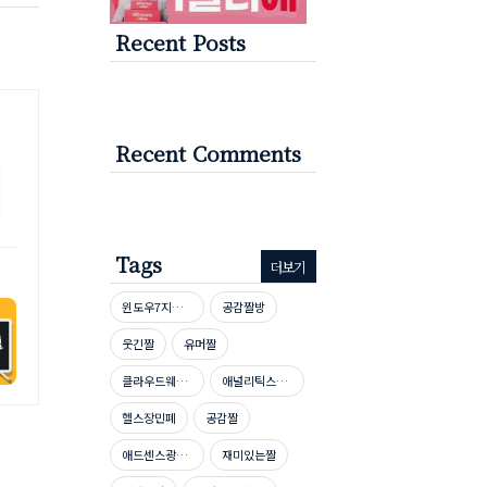
Recent Posts
Recent Comments
Tags
더보기
윈도우7지원종료
공감짤방
웃긴짤
유머짤
클라우드웨이즈호스팅
애널리틱스자격증시험문제
헬스장민폐
공감짤
애드센스광고단가높이기
재미있는짤