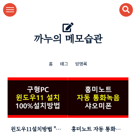
본문 바로가기
까누의 메모습관
홈
태그
방명록
윈도우11설치방법 "내
홍미노트 자동 통화녹
PC는 안 된다?" 100%
음