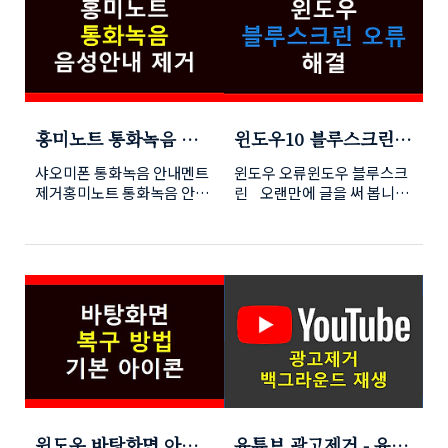
이지로 이동합니다. TIP:
자연스러운 자동 통화녹음을
필요하긴 한데 그냥 갤럭시처
착예정인건지도 알 수 없습니
ISO 파일은 윈도우 11 다중
사용할 수 있겠네요 '통화녹
럼 바꿔 사용하려 합니
다. 한 번씩 튀어나오는 문
버전이 포함된 파일을..
음을 시작합니다', '통화녹음
다. 제 기준에서 필수설정
제점에 당황스럽기는 하지만
을 종료합니다' 라는안내멘트
이라 필요한 분만 따라 하시
아직까지는 해결 가능한 문제
를 제거하..
기 바랍니다. padding:
점만 있습니다. padding:
3px 5px; border-left-
3px 5px; border-left-
style: solid; border-left-
style: solid; border-left-
홍미노트 통화녹음 음
윈도우10 블루스크린오
color: #55555b; margin:
color: #55555b; margin:
성안내 제거
류 system service
5px 0px; letter-spacing:
5px 0px; letter-spacing:
샤오미폰 통화녹음 안내멘트
윈도우 오류윈도우 블루스크
exception 해결
1px; line-height: 1.5;
1px; line-height: 1.5;
제거홍미노트 통화녹음 안내
린 오랜만에 글을 써 봅니다
border-image: initial;"
border-image: initial;"
멘트 제거레드미노트 통화녹
ㅎㅎ컴퓨터를 사용 중 블루스
data-ke-
data-ke-
음 안내멘트 제거 얼마 전 폰
크린만큼 당황스러운 시간도
size="size23"> 1. 키보드
size="size23"> 홍미노트
을 떨어트려 고장이 났습니
없을 텐데요최근 중요파일 가
변경 (두벌식 --> 10키) 처음
mms수신 안될때 해결방
다.PC와 마찬가지로 폰도 백
득한 컴퓨터에 갑자기 블루스
에는 앱을 다운로드하여 설치
법 홍미노트 사용하는 지인들
업을 하지 않았던 상황이라
크린이 떴네요항상 백업해야
해 사용하려 했..
을 봐도 이런 문..
무척 당황스러웠는데요바로
지.. 해야지 하면서 미뤘던 시
삼성 서비스센터에 가서 수리
간이 후회로 남더라고요 블
견적을 냈더니 30만 원이라고
루스크린도 종류가 여러 가지
하네요백업만 가능하냐고 물
가 있습니다. padding:
으니 액정도 안 나오고 pc에
3px 5px; border-left-
연결도 안 돼서 수리 후 백업
style: solid; border-left-
을 해야 한다고 합니다.그냥
color: #55555b; margin:
윈도우 바탕화면 아이
유튜브 광고제거 - 유트