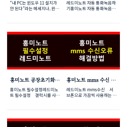
“내 PC는 윈도우 11 설치가
레드미노트 자동 통화녹음하
성공방법(무료 업그레
안 된다”라는 메세지나, 윈도
기홍미노트 자동 통화녹음하
이드)
우업데이트 항목에서 윈도우
기해외폰 자동 통화녹음하
11관련 업데이트 문구가 없는
기 거래처와 통화 중 준비사
등, 윈도우11설치가 불가하
항에 대한 이야기 후 전화를
다는 생각에 포기하셨다면 아
끊고 나니 생각보다 준비사항
래 내용을 확인 하시기 바랍
이 너무 많아 몇 가지가 헷갈
니다.사실, 간단한 우회 방법
리네요다시 전화를 걸어 확인
을 통해 구형 PC에서도 윈도
해도 되지만 통화녹음에 대한
우 11 설치가 가능합니다. 이
아쉬움이 남습니다.갤럭시에
번 포스팅에서는 초보자도 따
서는 아무 생각없이 사용했던
라 할 수 있도록 단계별로 알
통화녹음이 홍미노트는 녹음
려드립니다. 1️⃣ 준비: ISO 파
버튼을 누르지 않으면 녹음이
일 다운로드먼저 윈도우 11
되지 않습니다.통화할 때 녹
홍미노트 공장초기화
홍미노트 mms 수신 안
다운로드 페이지로 이동합니
음버튼 누르는 게 생각보다
후 필수 설정
될때 해결방법 100%
다.“미디어 만들기”가 아닌
쉽지 않습니다. 꼭 전화를 끊
홍미노트 필수설정레드미노
레드미노트 mms수신 서
디스크 이미지(ISO) 다운로
고 나면 생각나더라고
트 필수설정 갤럭시를 사용
브폰으로 가끔씩 사용하는 홍
드 옵션을 선택합니다.다운로
요 지난 글에 홍미노트 통
하다가 홍미노트13을 서브로
미노트13에서 문제가 발생했
드가 완료되면, ISO 파일이
화녹음 시 '통화가 녹음됩니
사용한 지 며칠 됐습니다.갤
습니다.택배 mms 문자가 왔
저장된 위치를 확인합니다.
다'라는 멘트를 제거하는 글
럭시에 적응된 사용환경 때문
는데 다운로드만 표시되어 다
아래 이미지를 클릭하시면 안
을 작성했는데 자동통화녹음
에 홍미노트사용에 불편함이
운시도를 해도 계속 로딩만
전하게 윈도우11 다운로드 페
과 함께 사용하면 갤럭시처럼
조금 느껴지네요적응기간이
되네요도착을 했다는건지 도