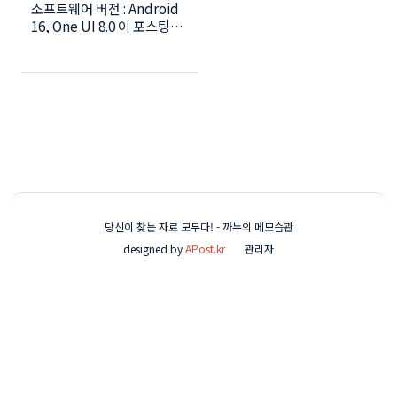
소프트웨어 버전 : Android
굿락 MultiStar 완벽
16, One UI 8.0 이 포스팅은
가이드)
Z플립 5/6/7 사용자들이 커
버 화면을 닫은 상태에서 1초
만에 음성 녹음을 시작할 수
있는 방법 다룹니다. Good
Lock 앱의 MultiStar를 활
용하여 커버 화면에서 음성
녹음 앱을 실행하는 방법을
자세히 설명하며, 위젯 순서
최적화로 빠른 실행을 구현하
는 방법도 안내합니다. 또한,
비밀 녹음을 더 안전하게 하
당신이 찾는 자료 모두다! - 까누의 메모습관
기 위한 필수 아이템과 녹음
designed by
APost.kr
관리자
시 주의사항 및 법적 고지도
함께 다루겠습니다. 🔥 Z플립
5/Z플립7 사용자 필독! 측면
버튼 꾹! 눌러 1초 만에 비밀
녹음하는 치트키 (루틴+ 완벽
가이드) 📌 목차 (H2 태그 활
용 - 체류 시간 극대화 전략)
녹음이 '결정적 증거'가 되는