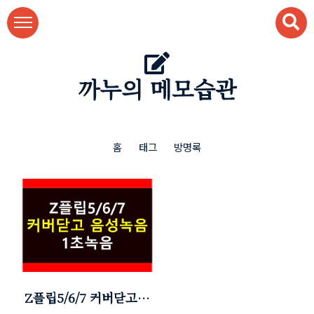
본문 바로가기
까누의 메모습관
홈
태그
방명록
Z플립5/6/7 커버닫고 1
초 녹음시작 (몰래녹음: