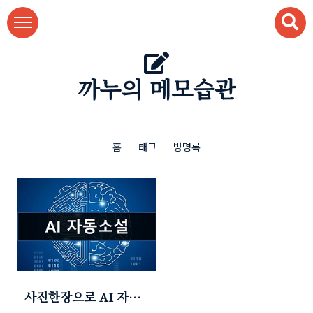
본문 바로가기
까누의 메모습관
홈
태그
방명록
사진한장으로 AI 자동
소설 (모험! 스릴러! 공