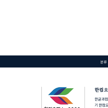
본문 바로가기
분류
한컴오
한글과컴퓨
기 한컴오