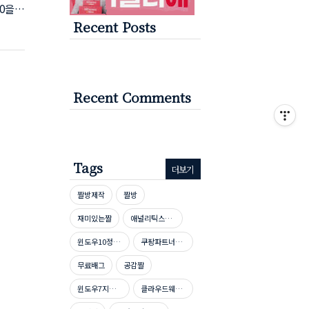
0을
Recent Posts
로 모
지기도
먼저
오피스
 하세
Recent Comments
Tags
더보기
짤방제작
짤방
재미있는짤
애널리틱스자격증
윈도우10정품인증
쿠팡파트너스신청방법
무료배그
공감짤
윈도우7지원종료
클라우드웨이즈호스팅