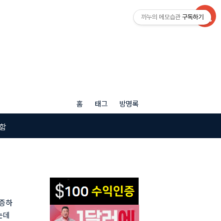
까누의 메모습관
구독하기
홈
태그
방명록
함
인증하
는데