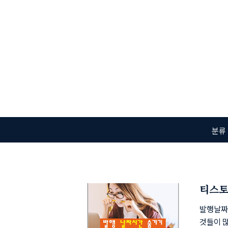
본문 바로가기
분류
티스토
발행날짜
것들이 많