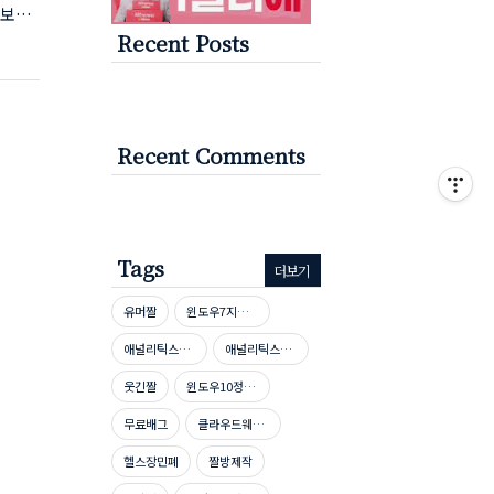
정보포
Recent Posts
 이유
된 현
있었나
숨기기
발행한
Recent Comments
Tags
더보기
유머짤
윈도우7지원종료
애널리틱스자격증시험문제
애널리틱스자격증
웃긴짤
윈도우10정품인증
무료배그
클라우드웨이즈호스팅
헬스장민폐
짤방제작