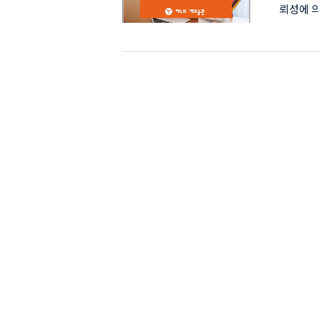
뢰성에 의
스팅을 
는.. 어
상이었습
봐요.. 
현재 메
포스팅인