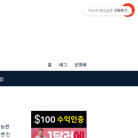
까누의 메모습관
구독하기
홈
태그
방명록
함
가능한
이면 신